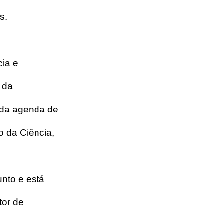
s.
ia e 
 da 
 da agenda de 
o da Ciência, 
nto e está 
tor de 