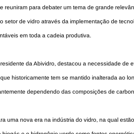
e reuniram para debater um tema de grande relevânc
 setor de vidro através da implementação de tecnol
táveis ​​em toda a cadeia produtiva.
residente da Abividro, destacou a necessidade de ev
 que historicamente tem se mantido inalterada ao lo
antemente dependendo das composições de carbon
ara uma nova era na indústria do vidro, na qual estã
o biogás e o hidrogênio verde como fontes energétic