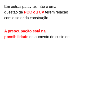
Em outras palavras: não é uma 
questão de
 PCC ou CV
 terem relação 
com o setor da construção.
A preocupação está na 
possibilidade
 de aumento do custo do 
dinheiro, maior burocracia financeira e 
maior cautela dos investidores 
internacionais.
E o mercado do 
vidro?
No curto prazo, dificilmente veremos 
uma mudança imediata no preço do 
vidro por causa dessas decisões.