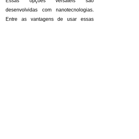
Essas opções versáteis são 
desenvolvidas com nanotecnologias. 
Entre as vantagens de usar essas 
películas está o bloqueio dos raios UV, 
gerando assim, maior proteção aos 
móveis do local, por exemplo. O 
controle térmico também é um fator a 
ser levado em conta.
Entre os principais benefícios 
proporcionados por essa solução, 
podem ser destacados ainda: 
contribuição com a diminuição de 
gastos com energia, proteção e 
conforto, além da possibilidade da 