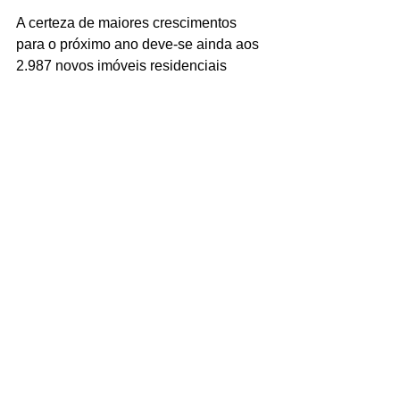
A certeza de maiores crescimentos 
para o próximo ano deve-se ainda aos  
2.987 novos imóveis residenciais 
comercializados durante Novembro 
apenas na região de São Paulo, 
segundo o levantamento do Sindicato 
da Habitação de São Paulo (Secovi-
SP), revelando aumento de 210,2% em 
relação a Outubro deste ano. 
De acordo com as projeções de 
crescimento do PIB e da taxa Selic 