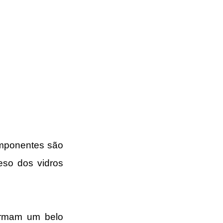
omponentes são 
so dos vidros 
ormam um belo 