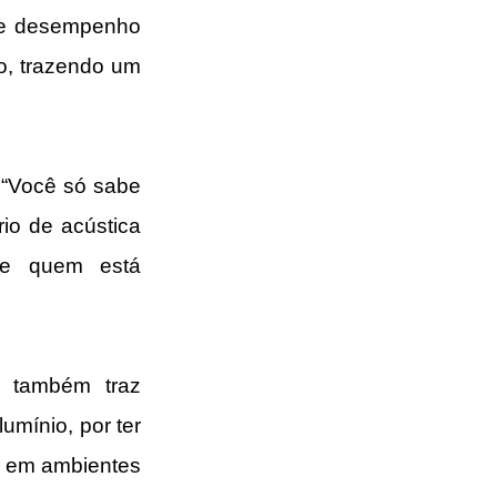
te desempenho 
o, trazendo um 
 “Você só sabe 
io de acústica 
de quem está 
 também traz 
mínio, por ter 
e em ambientes 