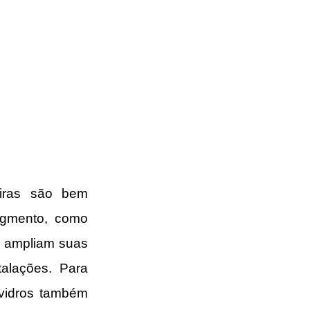
eiras são bem 
egmento, como 
 ampliam suas  
alações. Para 
 vidros também 