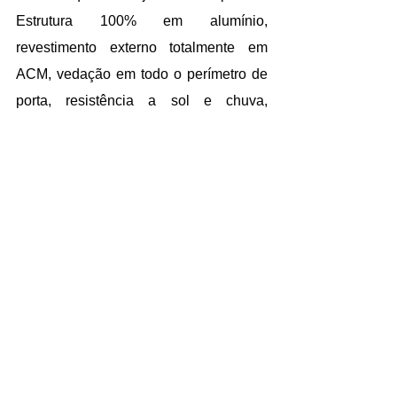
Estrutura 100% em alumínio, 
revestimento externo totalmente em 
ACM, vedação em todo o perímetro de 
porta, resistência a sol e chuva, 
garantia de pintura de mais de 10 anos, 
baixa manutenção, design moderno, 
acessórios em inox, tecnologia e 
durabilidade. Ainda como diferenciais, 
essas alternativas oferecem uma gama 
de cores.
Para impressionar ainda mais o cliente 
que vai até sua vidraçaria e serralheria, 