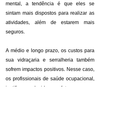
mental, a tendência é que eles se 
sintam mais dispostos para realizar as 
atividades, além de estarem mais 
seguros.
A médio e longo prazo, os custos para 
sua vidraçaria e serralheria também 
sofrem impactos positivos. Nesse caso, 
os profissionais de saúde ocupacional, 
justificam, devido a fatores como: 
menos gastos com licenças causadas 
por acidentes, menos doenças 
ocupacionais (originadas por alguma 
situação no ambiente de trabalho).