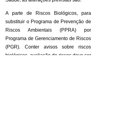
A parte de Riscos Biológicos, para 
substituir o Programa de Prevenção de 
Riscos Ambientais (PPRA) por 
Programa de Gerenciamento de Riscos 
(PGR). Conter avisos sobre riscos 
biológicos, avaliação de riscos deve ser 
revista bienalmente, documentos 
acessíveis aos trabalhadores, medidas 
de proteção respeitando as regras 
vigentes, o programa deve 
disponibilizar todos produtos químicos 
indicando os riscos, autorização de 
especialistas em saúde, plano de 
proteção radiológica, além de outras 
orientações.