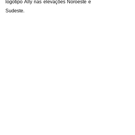
logotipo Ally nas elevações Noroeste e 
Sudeste.
Os painéis de 25 pés são rigidamente 
emoldurados em metal com montantes 
tubulares verticais de suporte atrás da 
parede de tela. Os conjuntos foram 
testados quanto ao desempenho 
estrutural de acordo com as exigências 
vigentes. Soluções resistentes a raios 
UV, sendo capaz de acumular 
movimento térmico e ventos fortes, além 
de carregamento de neve.