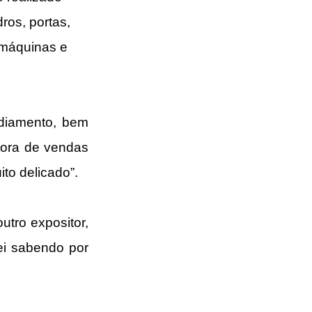
os, portas, 
 máquinas e 
diamento, bem 
ora de vendas 
to delicado”.
tro expositor, 
i sabendo por 