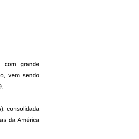
s com grande 
io, vem sendo 
9.
), consolidada 
as da América 