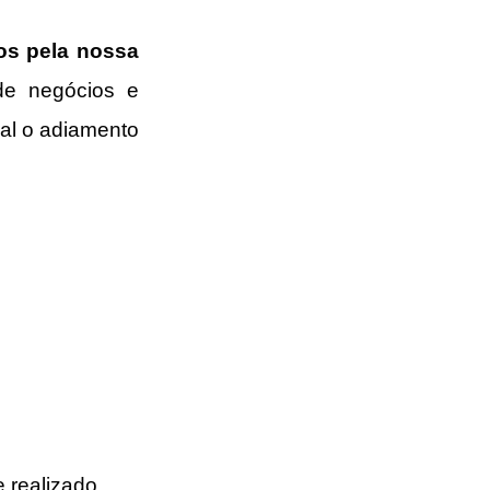
s pela nossa 
e negócios e 
al o adiamento 
 realizado 