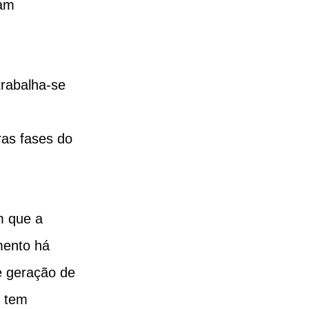
ram 
rabalha-se 
as fases do 
m que a 
mento há 
e geração de 
 tem 