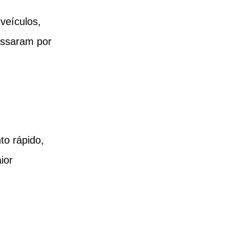
veículos, 
assaram por 
o rápido, 
ior 