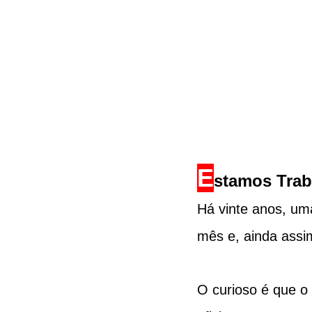
E
stamos Tra
Há vinte anos, um
mês e, ainda assi
O curioso é que o