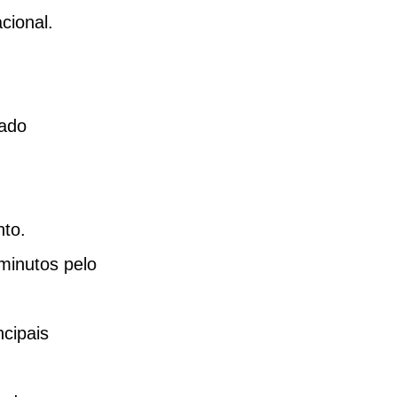
cional.
ado 
nto.
minutos pelo 
cipais 