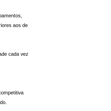
abamentos, 
iores aos de 
ade cada vez 
ompetitiva 
ndo.