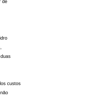
r de 
dro 
, 
 duas 
os custos 
 não 