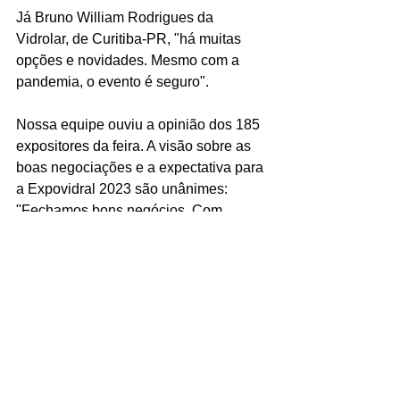
Já Bruno William Rodrigues da 
Vidrolar, de Curitiba-PR, "há muitas 
opções e novidades. Mesmo com a 
pandemia, o evento é seguro".
Nossa equipe ouviu a opinião dos 185 
expositores da feira. A visão sobre as 
boas negociações e a expectativa para 
a Expovidral 2023 são unânimes: 
"Fechamos bons negócios. Com 
certeza iremos participar da próxima 
edição". Além disso, os laços que já 
existiam foram aprimorados, 
“conseguimos fortalecer parcerias”. 