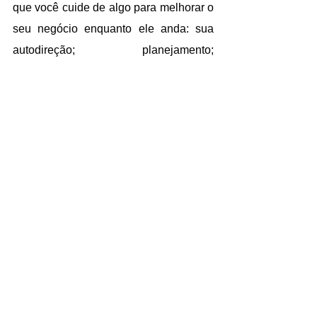
que você cuide de algo para melhorar o 
seu negócio enquanto ele anda: sua 
autodireção; planejamento; 
organização; direção da empresa; 
coordenação; controle.
Dicas de como você pode entender o 
seu mês, a partir do propósito que você 
definiu: estilo; comunicação; inovação e 
melhoria; resolução de conflitos; 
motivação; responsabilidade. Essas 
são as minhas sugestões para melhorar 
a liderança e o gerenciamento. Quando 
você desenvolve a liderança pessoal, 
comunica para dirigir, reconhece o 