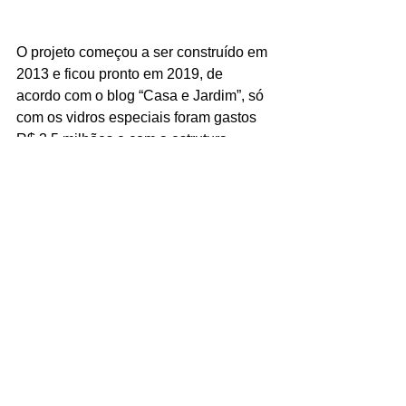
O projeto começou a ser construído em 
2013 e ficou pronto em 2019, de 
acordo com o blog “Casa e Jardim”, só 
com os vidros especiais foram gastos 
R$ 3,5 milhões e com a estrutura 
metálica que cobre a casa foram 
gastos mais R$ 2,5 milhões. 
A casa é um sucesso nos sites de 
hospedagens para estadia de luxo ou 
filmagens, o preço por noite pode variar 
de U$ 2.500 a U$ 6.000 (equivalentes 
a R$ 13.000 a R$ 31.000). Grandes 
artistas já se hospedaram nela, como 
por exemplo a cantora e atriz Demi 
Lovato e o DJ Diplo. 