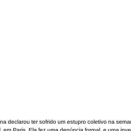
na declarou ter sofrido um estupro coletivo na sem
el, em Paris. Ela fez uma denúncia formal, e uma inve