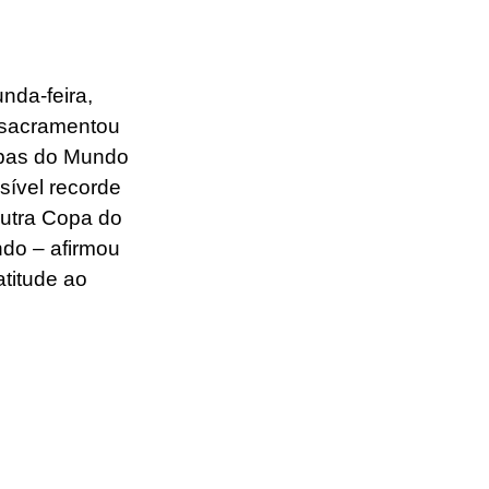
nda-feira, 
 sacramentou 
Copas do Mundo 
ível recorde 
outra Copa do 
do – afirmou 
titude ao 