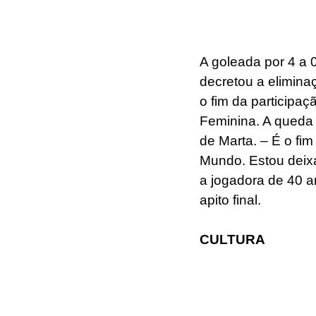
A goleada por 4 a 0
decretou a elimin
o fim da participa
Feminina. A queda 
de Marta. – É o fi
Mundo. Estou deix
a jogadora de 40 a
apito final.
CULTURA