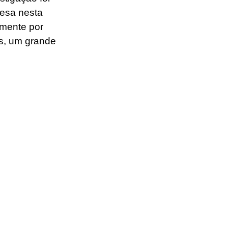
cesa nesta 
lmente por 
s, um grande 