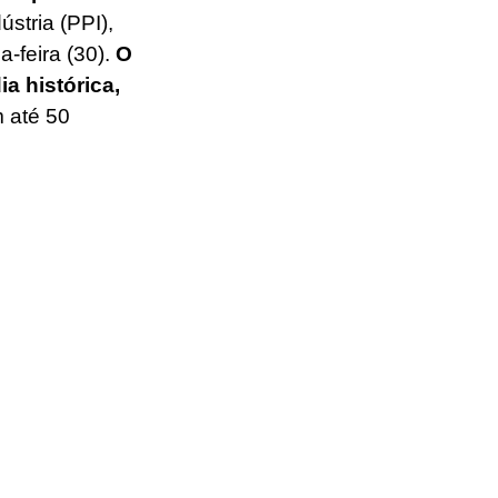
tria (PPI), 
-feira (30).
 O 
a histórica, 
 até 50 