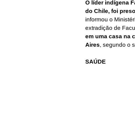
O líder indígena 
do Chile, foi pre
informou o Ministé
extradição de Facu
em uma casa na c
Aires
, segundo o si
SAÚDE