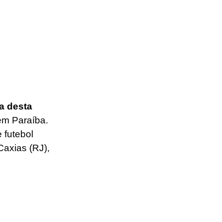
a desta 
ém Paraíba. 
 futebol 
axias (RJ), 