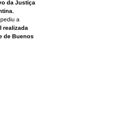
o da Justiça 
ntina
, 
pediu a 
 realizada 
te de Buenos 