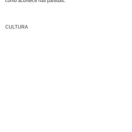
como acontece nas partidas.
CULTURA
Algo que causa muito espanto em um 
show nos Estados Unidos é que, 
geralmente, os assentos são marcados 
e as pessoas respeitam as marcações. 