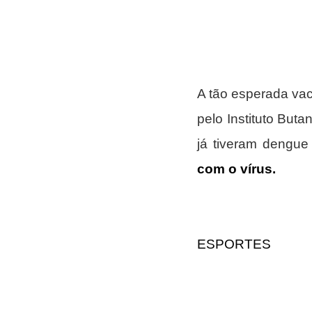
A tão esperada va
pelo Instituto But
já tiveram dengue
com o vírus.
ESPORTES