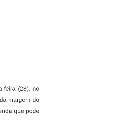
 (Instituto Nacional do Seguro Social) publicou nesta segunda-feira (28), no 
 da margem do 
renda que pode 