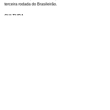
terceira rodada do Brasileirão.
CULTURA
Em 5 de maio será lançada uma 
parceria de Cristiano com o irmão 
Felipe Araújo. O feat. foi produzido em 
estúdio com trechos de uma gravação 
deixada pelo cantor antes de sua morte 
em junho de 2015, em um acidente de 
carro.