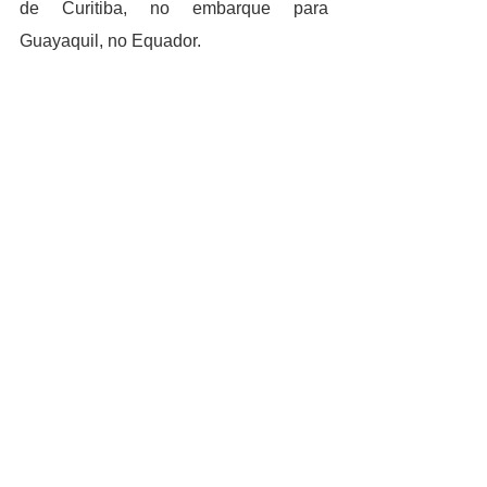
de Curitiba, no embarque para 
Guayaquil, no Equador. 
CULTURA
O pintor francês Pierre Soulages, 
conhecido por suas pinturas em 
infinitos tons de preto, morreu aos 102 
anos, informou nesta quarta-feira (26) 