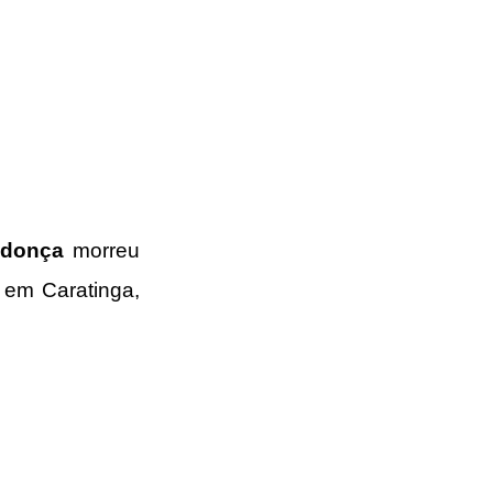
ndonça
 morreu 
 em Caratinga, 