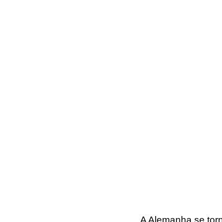
A 
Alemanha
 se tor