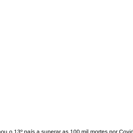
nou o 13º país a superar as 100 mil mortes por 
Covi