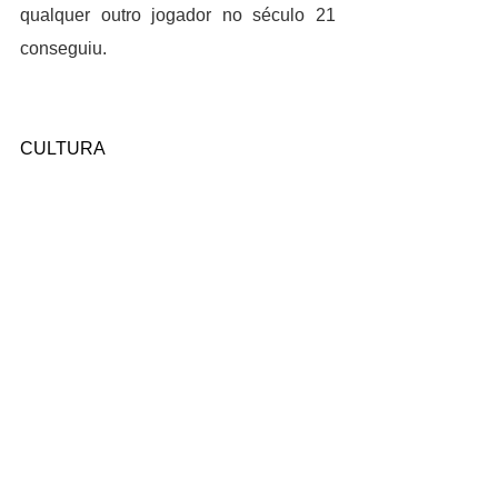
qualquer outro jogador no século 21 
conseguiu.
CULTURA
Quatro produções da Globo foram 
indicadas ao Emmy Internacional de 
Entretenimento. Os nomes dos 
concorrentes de cada categoria foram 
anunciados nesta quinta-feira (23). 