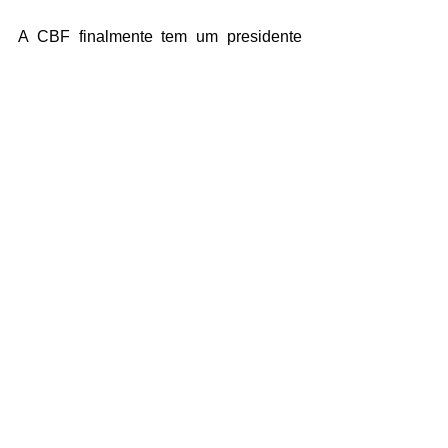
A CBF finalmente tem um presidente 
eleito: Ednaldo Rodrigues, de 68 anos, 
vai comandar a entidade pelos 
próximos quatro anos (23 de março de 
2026), com direito a poder disputar uma 
reeleição.
CULTURA