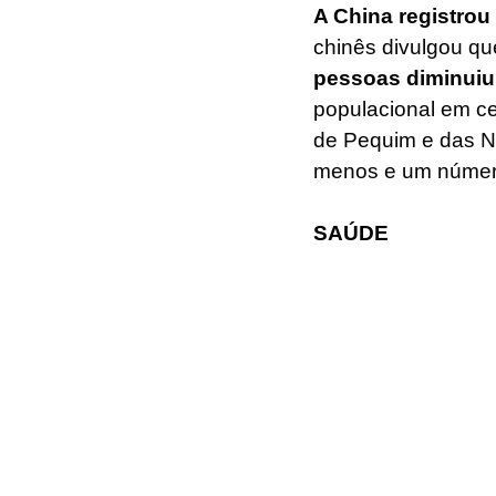
A China registrou
chinês divulgou q
pessoas diminuiu
populacional em c
de Pequim e das N
menos e um número
SAÚDE