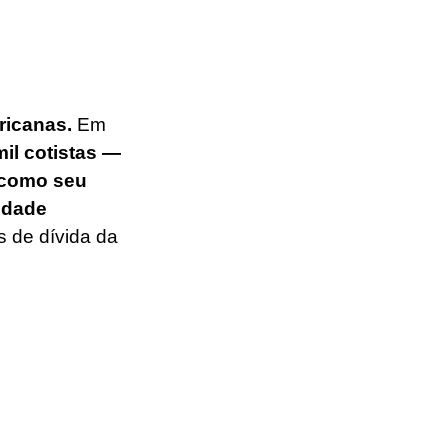
icanas. 
Em 
il cotistas — 
 como seu 
idade 
s de dívida da 