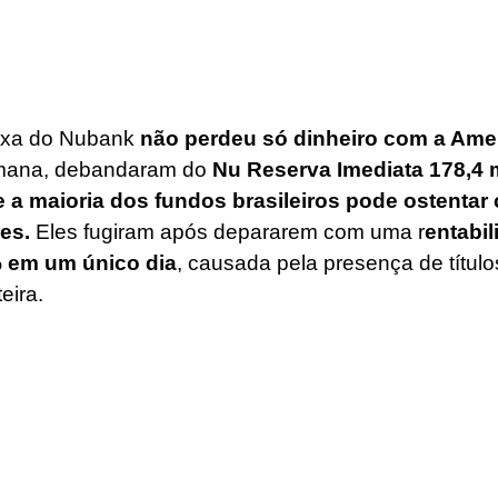
ixa do Nubank 
não perdeu só dinheiro com a Amer
ana, debandaram do 
Nu Reserva Imediata 178,4 m
 a maioria dos fundos brasileiros pode ostentar
res.
Eles fugiram após depararem com uma r
entabil
% em um único dia
, causada pela presença de título
eira. 