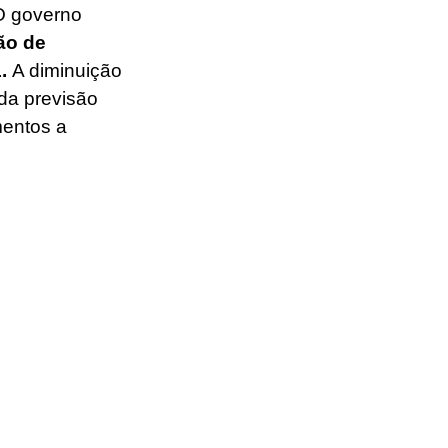
O governo 
ão de 
. 
A diminuição 
da previsão 
entos a 