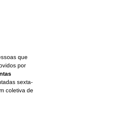
essoas que 
ovidos por 
ntas 
ntadas sexta-
m coletiva de 