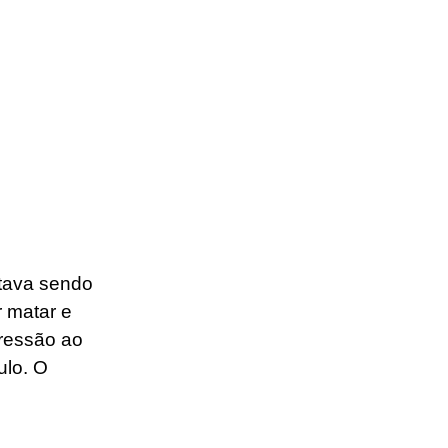
stava sendo 
 matar e 
ressão ao 
lo. O 