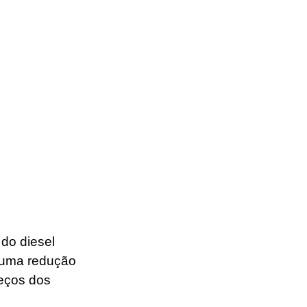
do diesel 
, uma redução 
reços dos 