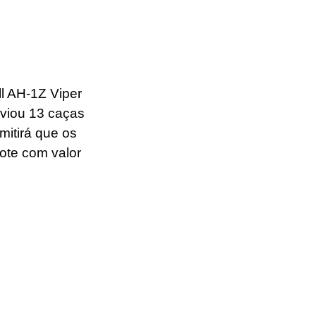
l AH-1Z Viper 
viou 13 caças 
mitirá que os 
te com valor 