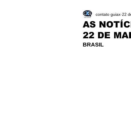
contato guiax
22 d
AS NOTÍC
22 DE M
BRASIL