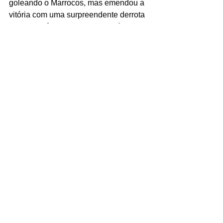
goleando o Marrocos, mas emendou a 
vitória com uma surpreendente derrota 
para a Colômbia e por isso está agora 
em segundo lugar do Grupo H, 
perdendo a liderança para as sul-
americanas.
CULTURA
♪ 
ANÁLISE
 – Cantor mineiro nascido 
há 27 anos em Contagem (MG), 
Gabriel Henrique alimentava o sonho 
de ir para os Estados Unidos e se 
apresentar no 
America's got talent
, 