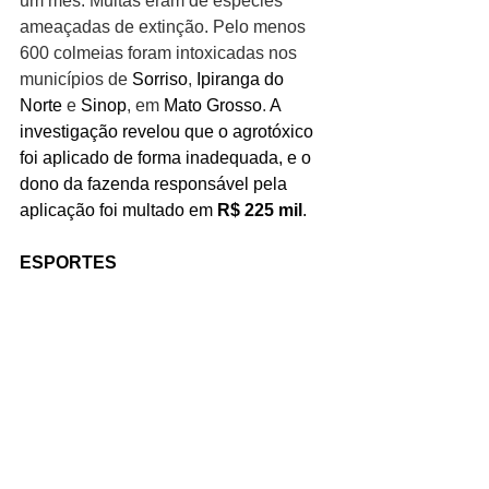
um mês. Muitas eram de espécies 
ameaçadas de extinção. Pelo menos 
600 colmeias foram intoxicadas nos 
municípios de 
Sorriso
, 
Ipiranga do 
Norte
 e 
Sinop
, em 
Mato Grosso
. 
A 
investigação revelou que o agrotóxico 
foi aplicado de forma inadequada, e o 
dono da fazenda responsável pela 
aplicação foi multado em 
R$ 225 mil
.
ESPORTES