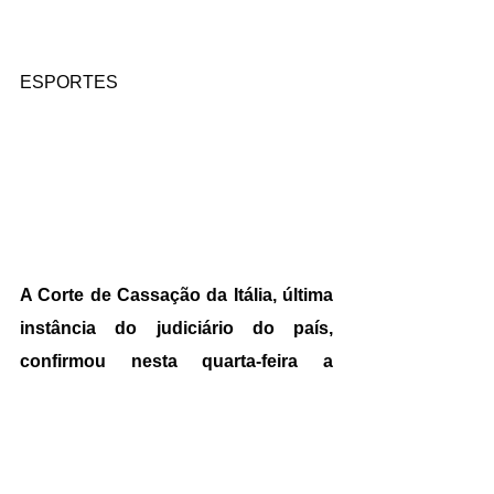
ESPORTES
A Corte de Cassação da Itália, última 
instância do judiciário do país, 
confirmou nesta quarta-feira a 
condenação do jogador Robinho e 
de seu amigo, Ricardo Falco, a nove 
anos de prisão por violência sexual 
de grupo.
 A sentença vai sair em 30 