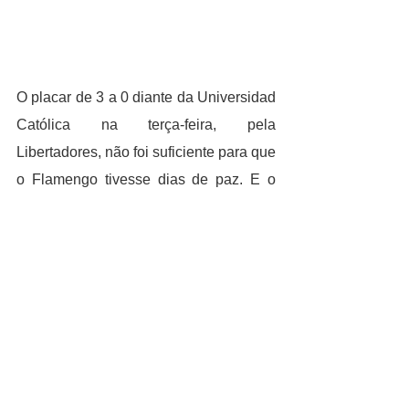
O placar de 3 a 0 diante da Universidad 
Católica na terça-feira, pela 
Libertadores, não foi suficiente para que 
o Flamengo tivesse dias de paz. E o 
pavio da vez foi aceso quando Paulo 
Sousa escancarou em entrevista 
coletiva o relacionamento distante que 
tem com Diego Alves. O episódio tornou 
definitiva uma ruptura iminente entre as 
partes e gerou cobranças no Ninho do 
Urubu.