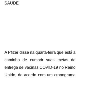
SAÚDE
A Pfizer disse na quarta-feira que está a 
caminho de cumprir suas metas de 
entrega de vacinas COVID-19 no Reino 
Unido, de acordo com um cronograma 
mensal acordado, depois que a Grã-
Bretanha alertou sobre uma redução 
significativa em seu estoque disponível 
de vacinas.