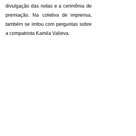
divulgação das notas e a cerimônia de 
premiação. Na coletiva de imprensa, 
também se irritou com perguntas sobre 
a compatriota Kamila Valieva.
CULTURA
Seis anos após lançar o primeiro e por 
enquanto único álbum solo, 
O que te 