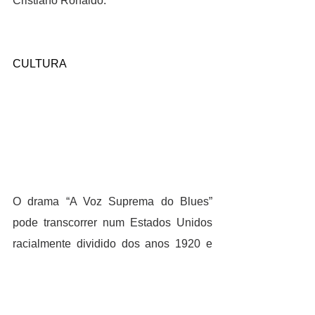
Cristiano Ronaldo.
CULTURA
O drama “A Voz Suprema do Blues” 
pode transcorrer num Estados Unidos 
racialmente dividido dos anos 1920 e 
foi escrito quase 40 anos atrás, mas 
chega com muito a dizer aos tempos 
atuais.