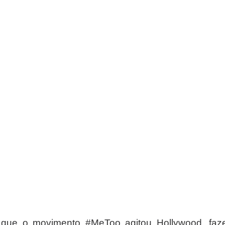
 que o movimento 
#MeToo
 agitou Hollywood, fa