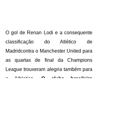
O gol de Renan Lodi e a consequente 
classificação do Atlético de 
Madridcontra o Manchester United para 
as quartas de final da Champions 
League trouxeram alegria também para 
o 
Athletico
. 
O clube brasileiro 
receberá R$ 4,2 milhões como 
bônus.
CULTURA