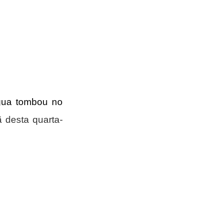
 caixa d’água tombou no 
 desta quarta-