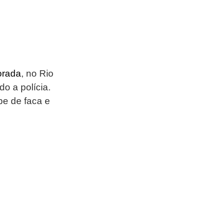
orada
, no Rio 
o a polícia. 
e de faca e 