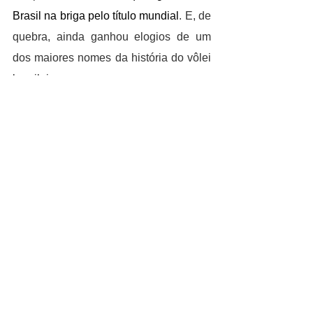
Brasil na briga pelo título mundial
. E, de 
quebra, ainda ganhou elogios de um 
dos maiores nomes da história do vôlei 
brasileiro.
CULTURA
J.K. Rowling, autora de "Harry Potter", 
Daniel Radcliffe, que estrelou o filme, 