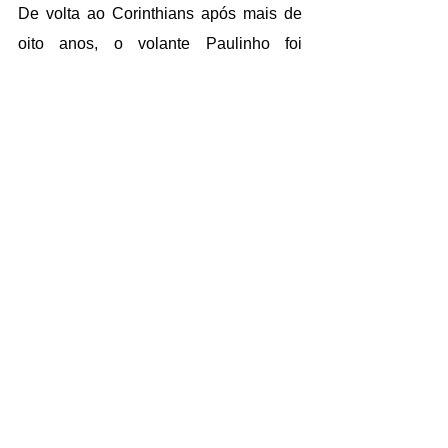
De volta ao 
Corinthians
 após mais de 
oito anos, o volante Paulinho foi 
apresentado como reforço do clube na 
tarde desta sexta-feira.
CULTURA
Um paulista criado na Paraíba faz forró 
com levada rapper; uma baiana põe 