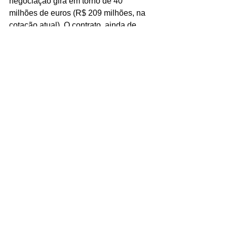
negociação gira em torno de 40 
milhões de euros (R$ 209 milhões, na 
cotação atual). O contrato, ainda de 
acordo com o jornal, será válido por 
cinco temporadas.
CULTURA
Paul McCartney afirmou que está 
usando inteligência artificial para criar 
o que ele chama de "a música final dos 
Beatles". O artista falou sobre o 
assunto durante o programa Today, da 