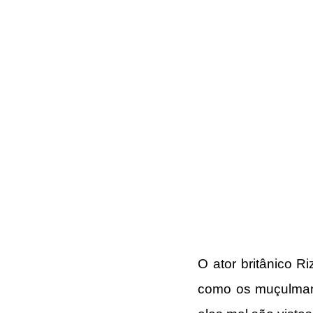
O ator britânico R
como os muçulmano