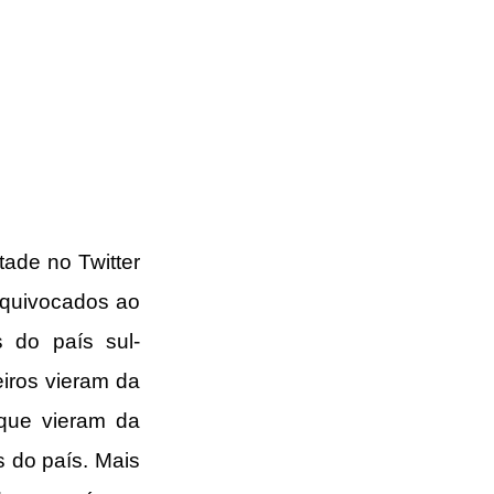
de no Twitter 
equivocados ao 
s do país sul-
iros vieram da 
que vieram da 
 do país. Mais 