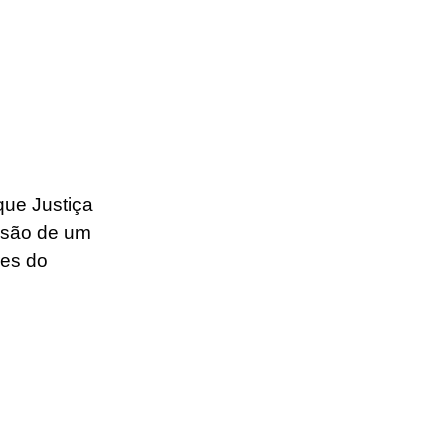
que Justiça 
osão de um 
es do 