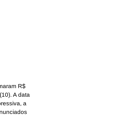
omaram R$ 
10). A data 
ressiva, a 
anunciados 