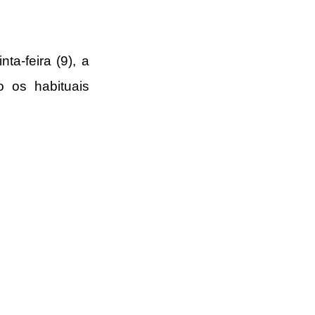
No desfile para celebrar o aniversário da fundação do país nesta quinta-feira (9), a 
 exibiu tratores e caminhões de bombeiros, e não os habituais 