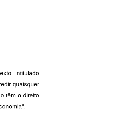
xto intitulado 
edir quaisquer 
têm o direito 
economia".