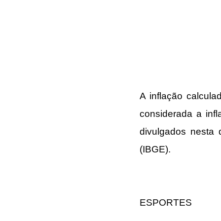
A inflação calcul
considerada a inf
divulgados nesta q
(IBGE)
.
ESPORTES