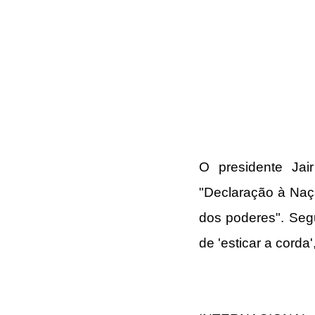
O presidente 
Jai
"Declaração à Naçã
dos poderes". Segu
de 'esticar a corda