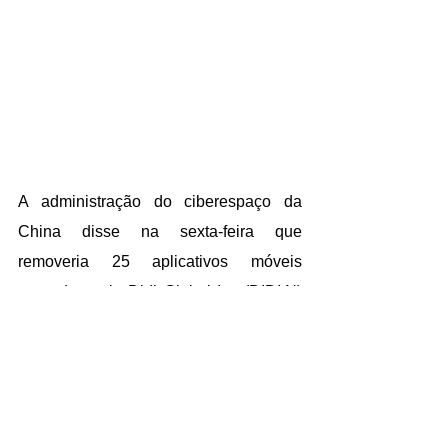
A administração do ciberespaço da 
China disse na sexta-feira que 
removeria 25 aplicativos móveis 
operados pela Didi Global Inc (DIDI.N) 
das lojas de aplicativos, enquanto o 
governo intensificava a repressão 
contra o gigante da carona.