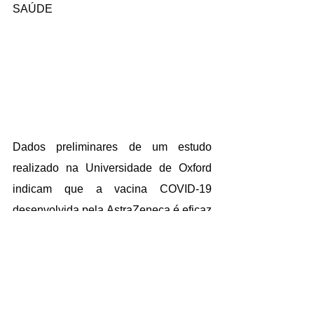
SAÚDE
Dados preliminares de um estudo 
realizado na Universidade de Oxford 
indicam que a vacina COVID-19 
desenvolvida pela AstraZeneca é eficaz 
contra a variante P1, ou brasileira, disse 
à Reuters uma fonte com conhecimento 
do estudo nesta sexta-feira.