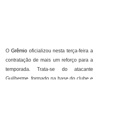
O 
Grêmio
 oficializou nesta terça-feira a 
contratação de mais um reforço para a 
temporada. Trata-se do atacante 
Guilherme, formado na base do clube e 
que retorna após seis anos para a 
disputa da Série B. Ele assinou contrato 
em definitivo até dezembro de 2024.
CULTURA