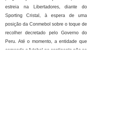
estreia na Libertadores, diante do 
Sporting Cristal, à espera de uma 
posição da Conmebol sobre o toque de 
recolher decretado pelo Governo do 
Peru. Até o momento, a entidade que 
comanda o futebol no continente não se 
nenhum tipo de movimento e confirmou 
a realização da reunião técnica da 
partida para as 13h (de Brasília), no 
estádio Nacional.
CULTURA