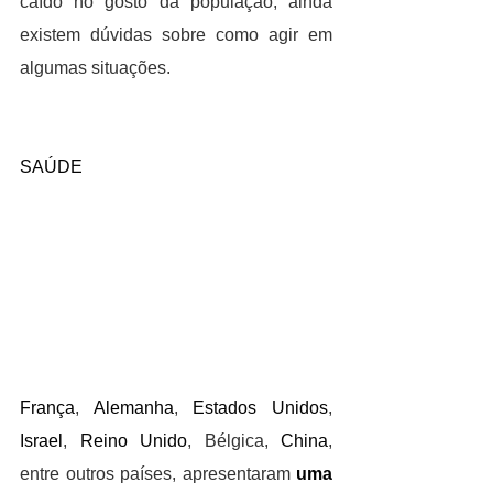
caído no gosto da população, ainda 
existem dúvidas sobre como agir em 
algumas situações.
SAÚDE
França
, 
Alemanha
, 
Estados Unidos
, 
Israel
, 
Reino Unido
, Bélgica, 
China
, 
entre outros países, apresentaram 
uma 