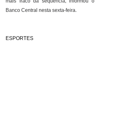
mais fraco da sequência, informou o 
Banco Central nesta sexta-feira.
ESPORTES
O Estádio San Paolo do Napoli foi 
rebatizado oficialmente como Estádio 
Diego Armando Maradona em 
homenagem ao falecido atacante 
argentino, que levou o time italiano à 