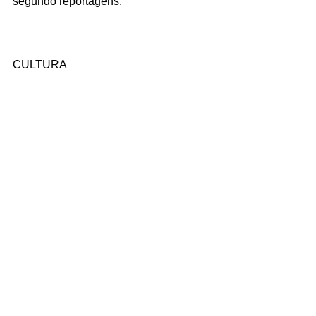
segundo reportagens.
CULTURA
O festival espanhol de San Fermín, que 
atrai turistas de todo o mundo para ver 
sua corrida de toros pelas ruas de 
Pamplona, será cancelado pelo 
segundo ano consecutivo por causa da 
Covid-19, disse o líder regional nesta 