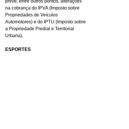
prevê, entre outros pontos, alterações 
na cobrança do IPVA (Imposto sobre 
Propriedades de Veículos 
Automotores) e do IPTU (Imposto sobre 
a Propriedade Predial e Territorial 
Urbana).
ESPORTES
O Botafogo está muito perto de ter o 
português Bruno Lage como novo 
treinador. Lage, que é a opção 
preferencial de John Textor desde a 