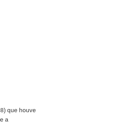
(18) que houve 
e a 