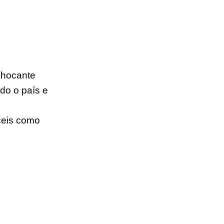
chocante 
do o país e 
ceis como 