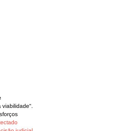
e 
viabilidade".
sforços 
tectado 
cisão judicial 