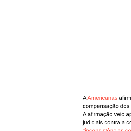
A 
Americanas
 afir
compensação dos cr
A afirmação veio a
judiciais contra a
"inconsistências c