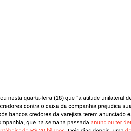
mou nesta quarta-feira (18) que "a atitude unilateral d
edores contra o caixa da companhia prejudica sua 
pós bancos credores da varejista terem anunciado e
 companhia, que na semana passada 
anunciou ter de
ontábeis" de R$ 20 bilhões
. Dois dias depois, uma 
de